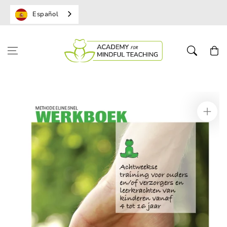
Español
Cesta
de la
compr